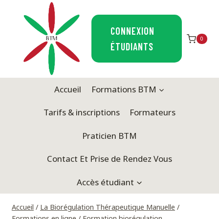
Aller
au
CONNEXION
contenu
0
ÉTUDIANTS
Accueil
Formations BTM
Tarifs & inscriptions
Formateurs
Praticien BTM
Contact Et Prise de Rendez Vous
Accès étudiant
Accueil
/
La Biorégulation Thérapeutique Manuelle
/
Formations en ligne
/
Formation biorégulation